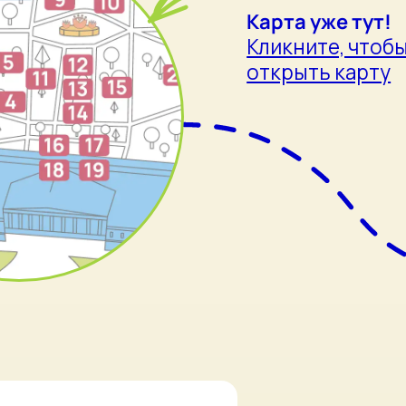
ПЛОЩАДОК
НАЯ СЦЕНА
проявить в ребёнке Шагала