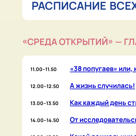
А жизнь случилась!
12.00–12.50
Как каждый день строит
13.00–13.50
От исследовательского 
14.00–14.50
Какой дошкольник спос
15.00–15.50
Содействие становлению
16.00–16.50
Игровая столярка — мес
17.00–17.50
Адаптация к саду, режим
18.00–18.50
«СРЕДА ПОЗНАНИЯ» — ШАТЕР