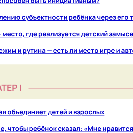
ъединяет детей и взрослых
тобы ребёнок сказал: «Мне нравится учиться!
агогов и родителей
даём миры вместе с ребёнком
 в детском саду Тубельского
нным ребенком родителям и педагогам?
 элемент пространства детской реализации
Р II