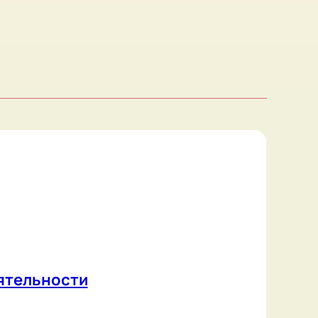
ти
ое авторство
ебенка?