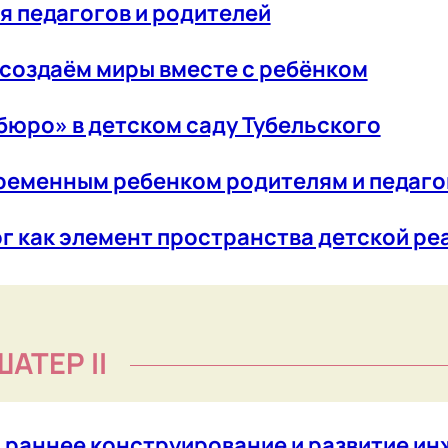
нее конструирование и развитие инженерног
 авторство
мысла до воплощения через авторские эскизы
кие речевые творческие проекты
евой
 в детском саду Тубельского