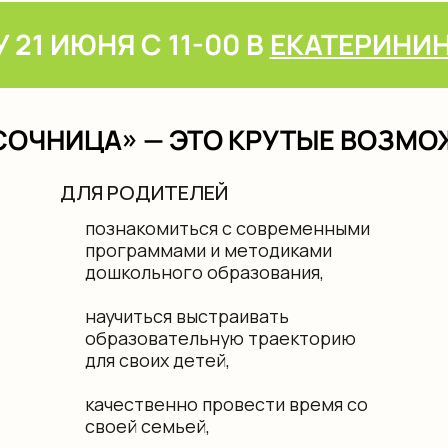
НИЦА» — ЭТО КРУТЫЕ ВОЗМОЖНОСТИ
ДЛЯ РОДИТЕЛЕЙ
ДЛЯ ДЕТ
познакомиться с современными
почувст
программами и методиками
исслед
дошкольного образования,
исполн
провес
научиться выстраивать
образовательную траекторию
для своих детей,
качественно провести время со
своей семьей,
принять участие в мастер-
классах резидентов
экосистемы Рыбаков Фонда.