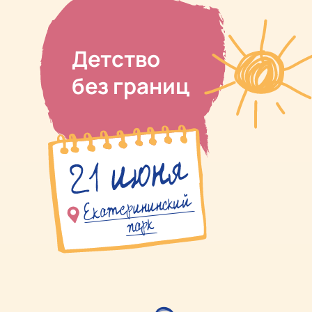
Детство
без границ
I
д