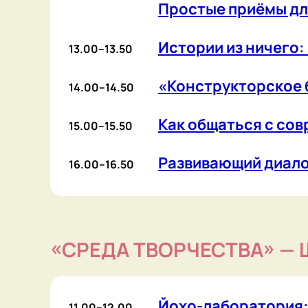
Йохо-лаборатория: ран
11.00–12.00
мышления с дошколки
Голос ребёнка: детское
12.10–13.00
Шаги к спектаклю от за
13.10–14.00
Пишем свои книги: детс
14.10–15.00
по методике О. Л. Собол
АРТбеспредел
15.10–16.00
«Конструкторское бюро»
16.10–17.00