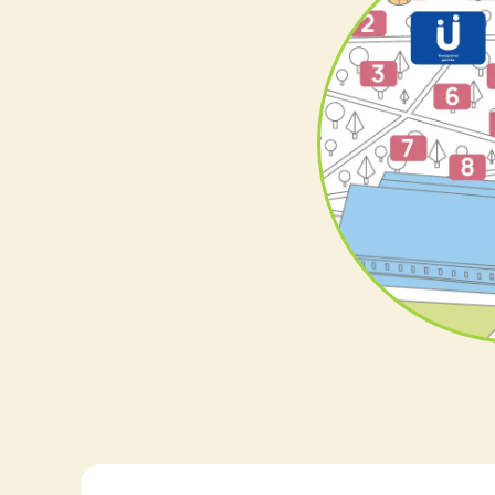
РАСПИСАНИЕ
ВСЕХ 
«СРЕДА ОТКРЫТИЙ» — ГЛАВ
«38 попугаев» или, как 
11.00–11.50