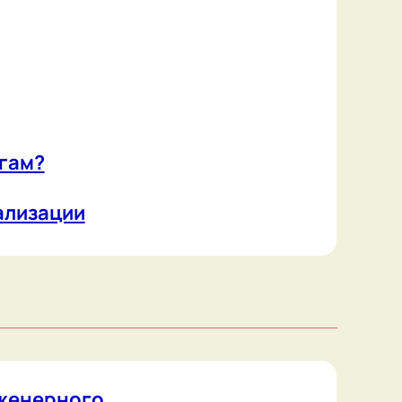
о
 детей