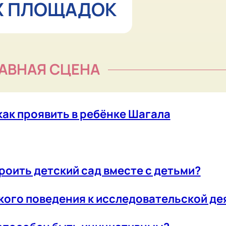
ь детский сад вместе с детьми?
поведения к исследовательской деятельнос
обен быть инициативным?
 субъектности ребёнка через его театральн
то, где реализуется детский замысел
 и рутина — есть ли место игре и авторству р
 I